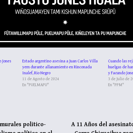
o Jones
Estado argentino asesina a Juan Carlos Villa
Cuando las rej
yem durante allanamiento en Rinconada
huelgas de ha
Inalef, Rio Negro
y Facundo Jon
11 de Agosto de 2024
3 de Julio de 
En "PUELMAPU"
En "PPM"
murales politico-
A 11 Años del asesinat