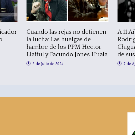
icador
Cuando las rejas no detienen
A 11 A
o.
la lucha: Las huelgas de
Rodrig
hambre de los PPM Hector
Chigu
Llaitul y Facundo Jones Huala
de sus
3 de Julio de 2024
7 de A
k
tagram