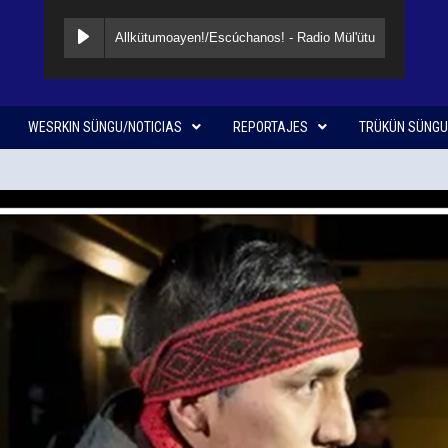
Allkütumoayen!/Escúchanos! - Radio Mül'ütu
WESRKIN SÜNGU/NOTICIAS
REPORTAJES
TRÜKÜN SÜNGU