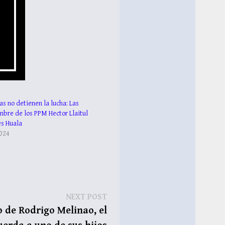
as no detienen la lucha: Las
mbre de los PPM Hector Llaitul
es Huala
2024
Next
NEXT POST
post:
o de Rodrigo Melinao, el