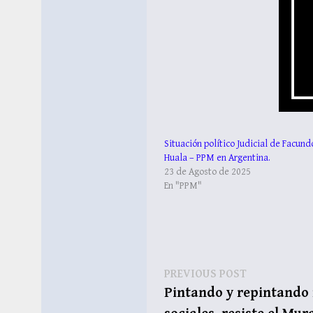
Situación político Judicial de Facund
Huala – PPM en Argentina.
23 de Agosto de 2025
En "PPM"
Navegación
Previous
PREVIOUS POST
post:
Pintando y repintando 
de