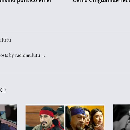
alismo político en el
Cerro Chiguaihue recu
ulutu
posts by radiomulutu →
KE