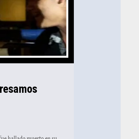
presamos
 fue hallado muerto en su