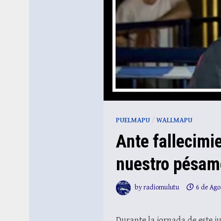
PUELMAPU
/
WALLMAPU
Ante fallecimi
nuestro pésam
by
radiomulutu
6 de Ago
Durante la jornada de este j