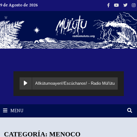
Skip
9 de Agosto de 2026
to
content
Allkütumoayen!/Escúchanos! - Radio Mül'ütu
MENU
CATEGORÍA:
MENOCO