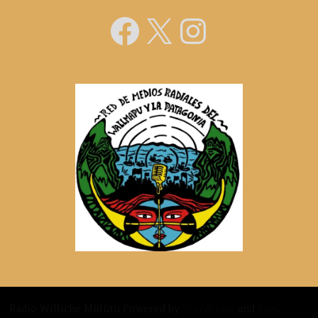
22-
4-
Facebook
X
Instagra
22.
Radio Williche Mülütu Powered by
WordPress
and
Bam
.