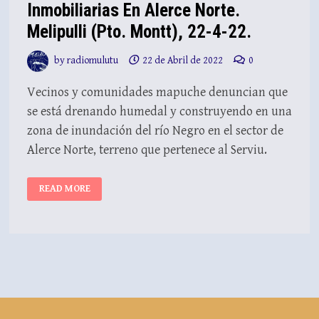
Inmobiliarias En Alerce Norte.
Melipulli (Pto. Montt), 22-4-22.
by
radiomulutu
22 de Abril de 2022
0
Vecinos y comunidades mapuche denuncian que
se está drenando humedal y construyendo en una
zona de inundación del río Negro en el sector de
Alerce Norte, terreno que pertenece al Serviu.
DENUNCIAN
READ MORE
DESTRUCCIÓN
DE
HUMEDALES
POR
PARTE
DE
INMOBILIARIAS
EN
ALERCE
NORTE.
MELIPULLI
(PTO.
MONTT),