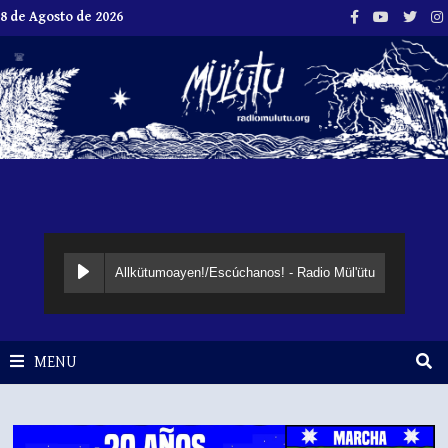
Skip
8 de Agosto de 2026
to
content
Allkütumoayen!/Escúchanos! - Radio Mül'ütu
MENU