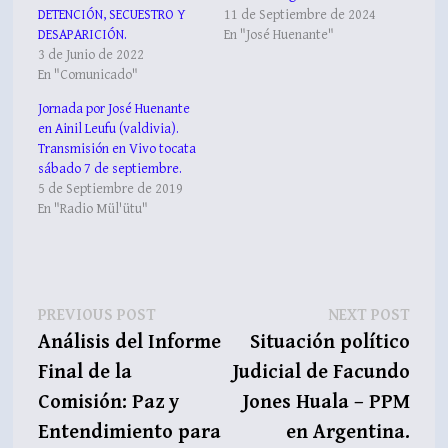
DETENCIÓN, SECUESTRO Y
11 de Septiembre de 2024
DESAPARICIÓN.
En "José Huenante"
3 de Junio de 2022
En "Comunicado"
Jornada por José Huenante
en Ainil Leufu (valdivia).
Transmisión en Vivo tocata
sábado 7 de septiembre.
5 de Septiembre de 2019
En "Radio Mül'ütu"
Navegación
Previous
Next
PREVIOUS POST
NEXT POST
post:
post:
Análisis del Informe
Situación político
de
Final de la
Judicial de Facundo
entradas
Comisión: Paz y
Jones Huala – PPM
Entendimiento para
en Argentina.