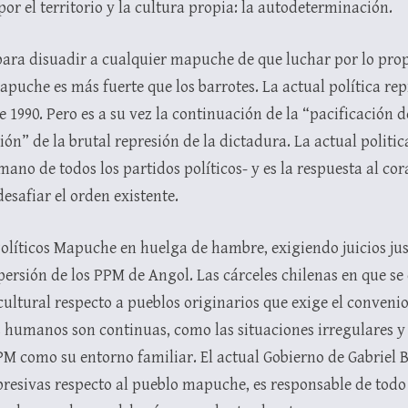
 por el territorio y la cultura propia: la autodeterminación.
 para disuadir a cualquier mapuche de que luchar por lo prop
apuche es más fuerte que los barrotes. La actual política rep
e 1990. Pero es a su vez la continuación de la “pacificación 
ón” de la brutal represión de la dictadura. La actual politic
ano de todos los partidos políticos- y es la respuesta al cor
esafiar el orden existente.
olíticos Mapuche en huelga de hambre, exigiendo juicios jus
persión de los PPM de Angol. Las cárceles chilenas en que s
ltural respecto a pueblos originarios que exige el convenio 1
s humanos son continuas, como las situaciones irregulares y
 como su entorno familiar. El actual Gobierno de Gabriel Bo
epresivas respecto al pueblo mapuche, es responsable de todo 