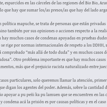
, esparcidos en las cárceles de las regiones del Bio Bio, Ar
lo que hay que sumar los/as presos/as que hay del lado arg
ón política mapuche, se trata de personas que están privadas
 sino también por sus opiniones o acciones respecto a la reali
n hay muchos casos de condenas apoyadas en pruebas dudos
e se rige por normas internacionales de respeto a los DDHH,
stá comprobado “más allá de todo duda” y en muchos casos
dudosa”. Otro problema importante es que hay muchos casos e
entos, más que el prejuicio racista naturalizado entre juece
sos particulares, solo queremos llamar la atención, primero
o que digan los agentes del poder. Además, sobre la cantidad 
rio apoyar a pu peñi ka pu lamuen que se encuentren en las cá
a y condena acá la prisión es por causas políticas y en el c