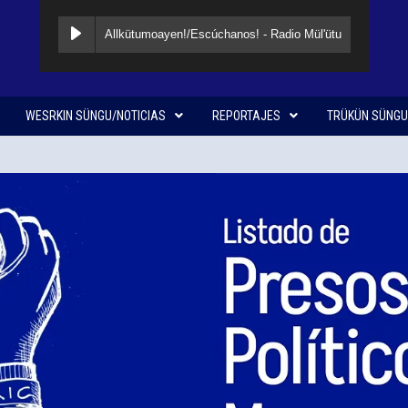
Allkütumoayen!/Escúchanos! - Radio Mül'ütu
WESRKIN SÜNGU/NOTICIAS
REPORTAJES
TRÜKÜN SÜNGU