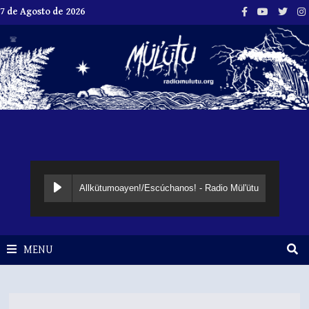
Skip
7 de Agosto de 2026
to
content
Allkütumoayen!/Escúchanos! - Radio Mül'ütu
MENU