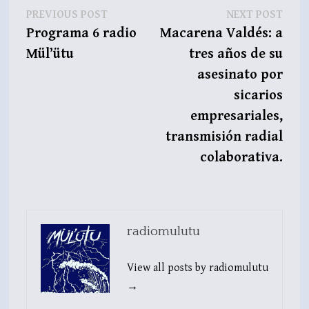
Navegación
Previous
Next
PREVIOUS POST
NEXT POST
post:
post:
Programa 6 radio
Macarena Valdés: a
de
Mül’ütu
tres años de su
entradas
asesinato por
sicarios
empresariales,
transmisión radial
colaborativa.
radiomulutu
View all posts by radiomulutu
→