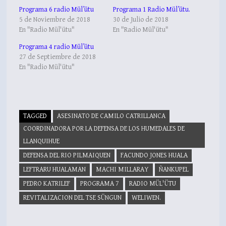
Programa 6 radio Mül’ütu
Programa 1 Radio Mül’ütu.
5 de Noviembre de 2018
30 de Julio de 2018
En "Radio Mül'ütu"
En "Radio Mül'ütu"
Programa 4 radio Mül’ütu
27 de Septiembre de 2018
En "Radio Mül'ütu"
TAGGED
ASESINATO DE CAMILO CATRILLANCA
COORDINADORA POR LA DEFENSA DE LOS HUMEDALES DE
LLANQUIHUE
DEFENSA DEL RIO PILMAIQUEN
FACUNDO JONES HUALA
LEFTRARU HUALAMAN
MACHI MILLARAY
ÑANKUPEL
PEDRO KATRILEF
PROGRAMA 7
RADIO MÜL'ÜTU
REVITALIZACION DEL TSE SÜNGUN
WELIWEN.