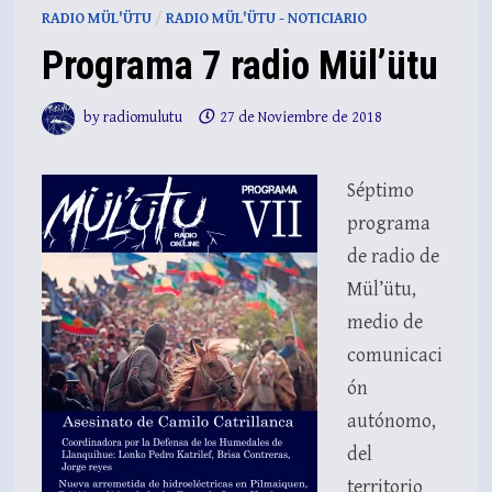
RADIO MÜL'ÜTU
/
RADIO MÜL'ÜTU - NOTICIARIO
Programa 7 radio Mül’ütu
by
radiomulutu
27 de Noviembre de 2018
Séptimo
programa
de radio de
Mül’ütu,
medio de
comunicaci
ón
autónomo,
del
territorio