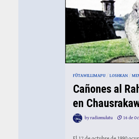
FÜTAWILLIMAPU
/
LOSHKAN
/
ME
Cañones al Rah
en Chausrakaw
by
radiomulutu
16 de Oc
El 17 de octubre de 1990 oc