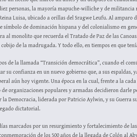
diez personas, la mayoría mapuche-williche y de militancia 
 Reina Luisa, ubicado a orillas del Sragwe Leufu. Al amparo 
te símbolo de dominación hispana y del colonialismo en gene
tura al monolito que recuerda el Tratado de Paz de las Cano
cobijo de la madrugada. Y todo ello, en tiempos en que tení
mpos de la llamada “Transición democrática”, cuando el comú
tar su confianza en un nuevo gobierno que, a sus espaldas, y
eral aún hoy vigente. Una época en la cual, frente a la cada
o de organizaciones populares y armadas decidieron darle pe
 la Democracia, liderada por Patricio Aylwin, y su Guerra s
egado dictatorial.
ías marcados por un resurgimiento y fortalecimiento de las
conmemoración de los 500 años de la llegada de Colón al Aby