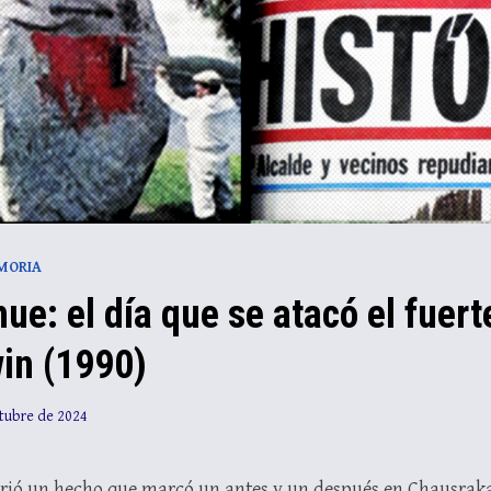
MORIA
ue: el día que se atacó el fuert
in (1990)
tubre de 2024
urrió un hecho que marcó un antes y un después en Chausrak