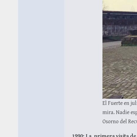
El Fuerte en ju
mira. Nadie esp
Osorno del Rec
1990: La primera visita d