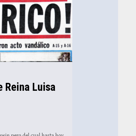
e Reina Luisa
awin pero del cual hasta hoy