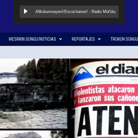
Allkütumoayen!/Escúchanos! - Radio Mül'ütu
WESRKIN SÜNGU/NOTICIAS
REPORTAJES
TRÜKÜN SÜNGU