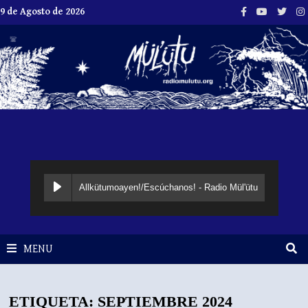
Skip
9 de Agosto de 2026
to
content
Allkütumoayen!/Escúchanos! - Radio Mül'ütu
MENU
ETIQUETA:
SEPTIEMBRE 2024