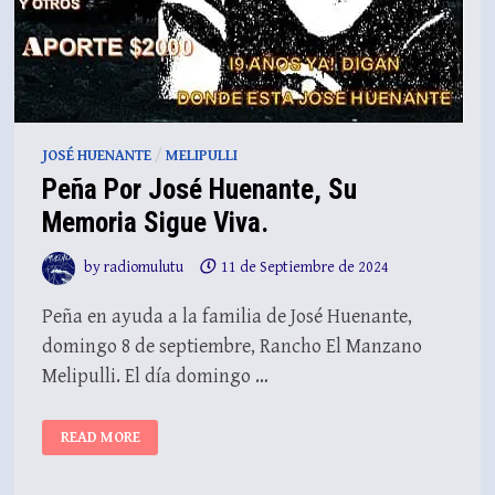
JOSÉ HUENANTE
/
MELIPULLI
Peña Por José Huenante, Su
Memoria Sigue Viva.
by
radiomulutu
11 de Septiembre de 2024
Peña en ayuda a la familia de José Huenante,
domingo 8 de septiembre, Rancho El Manzano
Melipulli. El día domingo …
PEÑA
READ MORE
POR
JOSÉ
HUENANTE,
SU