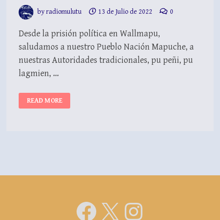
by
radiomulutu
13 de Julio de 2022
0
Desde la prisión política en Wallmapu,
saludamos a nuestro Pueblo Nación Mapuche, a
nuestras Autoridades tradicionales, pu peñi, pu
lagmien, …
READ MORE
COMUNICADO
PÚBLICO
A
15
DÍAS
DE
HUELGA
DE
HAMBRE
LÍQUIDA
E
INDEFINIDA
PPM
LEBU
Y
Facebook
X
Instagra
CONCEPCIÓN.