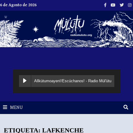
Skip
6 de Agosto de 2026
to
content
Allkütumoayen!/Escúchanos! - Radio Mül'ütu
MENU
ETIQUETA:
LAFKENCHE