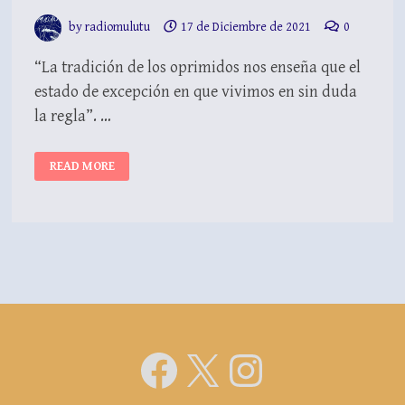
by
radiomulutu
17 de Diciembre de 2021
0
“La tradición de los oprimidos nos enseña que el
estado de excepción en que vivimos en sin duda
la regla”. …
ESTADO
READ MORE
DE
EXCEPCIÓN,
FASCISMO
Y
DEMOCRACIA.
Facebook
X
Instagra