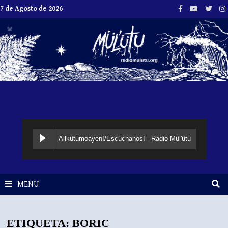
Skip
7 de Agosto de 2026
to
content
Allkütumoayen!/Escúchanos! - Radio Mül'ütu
MENU
ETIQUETA:
BORIC