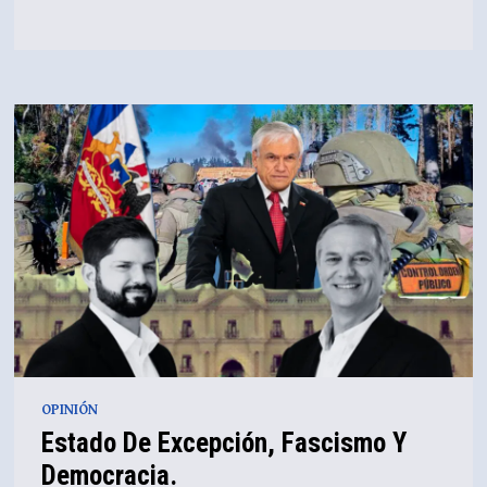
LA
CANONIZACIÓN
DE
SEBASTIÁN
PIÑERA,
SANTO
PATRONO
DEL
ESTADO/CAPITAL.
POR
JULIO
CORTÉS
OPINIÓN
Estado De Excepción, Fascismo Y
Democracia.